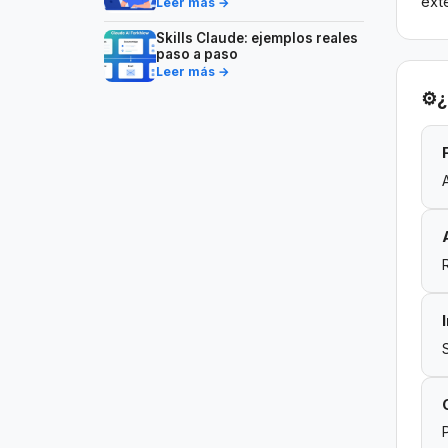
ext
Leer más →
Skills Claude: ejemplos reales
paso a paso
Leer más →
⚙️
¿