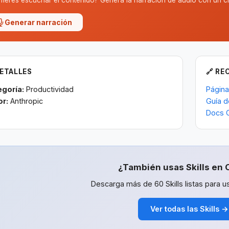
fieres escuchar el contenido? Genera la narración de audio con un cl
Generar narración
DETALLES
🔗 RE
egoría:
Productividad
Página
or:
Anthropic
Guía d
Docs 
¿También usas Skills en 
Descarga más de 60 Skills listas para us
Ver todas las Skills →