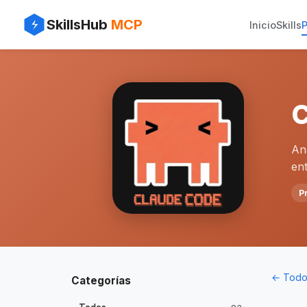
SkillsHub
MCP
Inicio
Skills
P
C
An
en
P
← Todos
Categorías