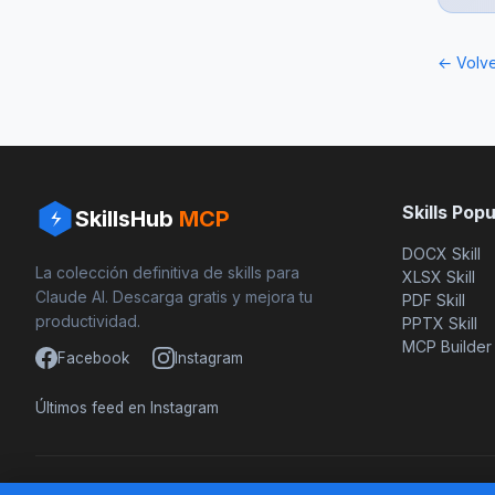
← Volve
Skills Pop
SkillsHub
MCP
DOCX Skill
La colección definitiva de skills para
XLSX Skill
Claude AI. Descarga gratis y mejora tu
PDF Skill
productividad.
PPTX Skill
MCP Builder
Facebook
Instagram
Últimos feed en Instagram
Basado en awesome-claude-skills de ComposioHQ