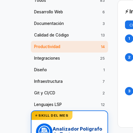
Todos
83
⚡ I
Desarrollo Web
6
Documentación
3
C
Calidad de Código
13
1
Productividad
14
2
Integraciones
25
Diseño
1
Infraestructura
7
3
Git y CI/CD
2
Lenguajes LSP
12
⭐ SKILL DEL MES
Analizador Polígrafo