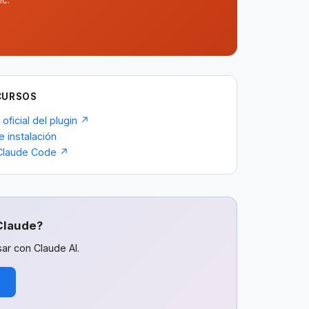
ic.
CURSOS
 oficial del plugin ↗
e instalación
Claude Code ↗
Claude?
ar con Claude AI.