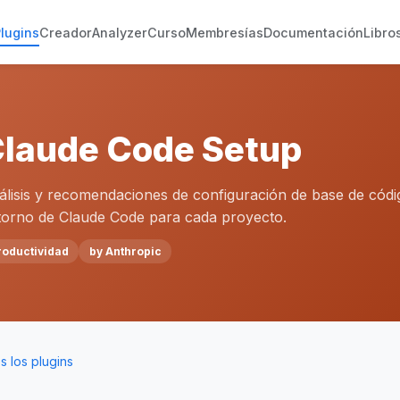
lugins
Creador
Analyzer
Curso
Membresías
Documentación
Libro
laude Code Setup
álisis y recomendaciones de configuración de base de códig
torno de Claude Code para cada proyecto.
roductividad
by Anthropic
 los plugins