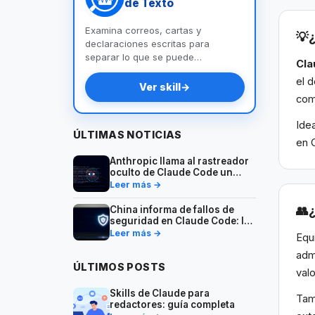
de Texto
Examina correos, cartas y
💡
declaraciones escritas para
separar lo que se puede
Cla
comprobar de lo que no, detectar
el 
contradicciones y entregarte un
Ver skill
→
plan de preguntas y documentos
com
para llegar a la verdad.
Ide
ÚLTIMAS NOTICIAS
en 
Anthropic llama al rastreador
oculto de Claude Code un
experimento — lo que los
Leer más →
desarrolladores deben saber
👥
China informa de fallos de
seguridad en Claude Code: lo
que los desarrolladores
Leer más →
Equ
deben saber
admi
ÚLTIMOS POSTS
valo
Skills de Claude para
Tam
redactores: guía completa