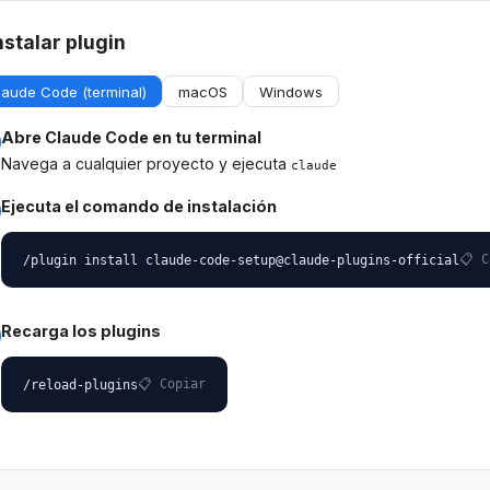
nstalar plugin
laude Code (terminal)
macOS
Windows
Abre Claude Code en tu terminal
Navega a cualquier proyecto y ejecuta
claude
Ejecuta el comando de instalación
📋 C
/plugin install claude-code-setup@claude-plugins-official
Recarga los plugins
📋 Copiar
/reload-plugins