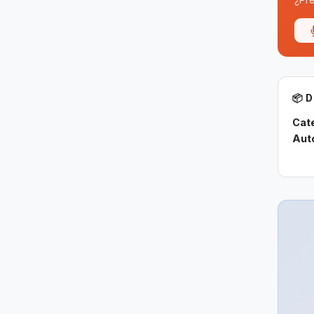
¿Pre
📦 
Cat
Aut