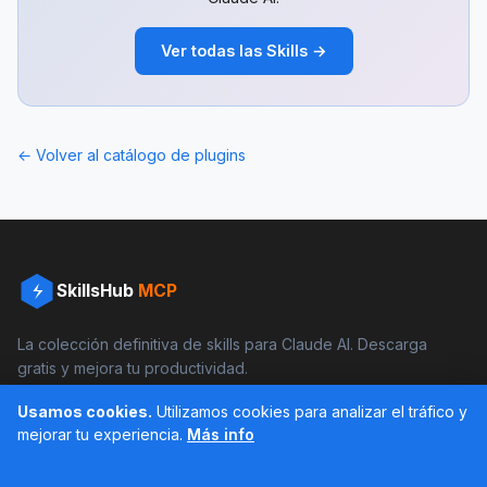
Ver todas las Skills →
← Volver al catálogo de plugins
SkillsHub
MCP
La colección definitiva de skills para Claude AI. Descarga
gratis y mejora tu productividad.
Facebook
Instagram
Usamos cookies.
Utilizamos cookies para analizar el tráfico y
mejorar tu experiencia.
Más info
Últimos feed en Instagram