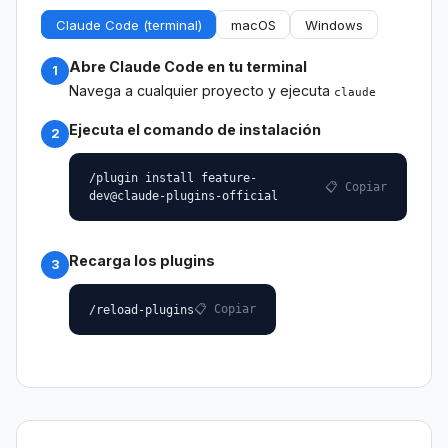
Claude Code (terminal)
macOS
Windows
Abre Claude Code en tu terminal
1
Navega a cualquier proyecto y ejecuta
claude
Ejecuta el comando de instalación
2
/plugin install feature-
📋 Copiar
dev@claude-plugins-official
Recarga los plugins
3
📋 Copiar
/reload-plugins