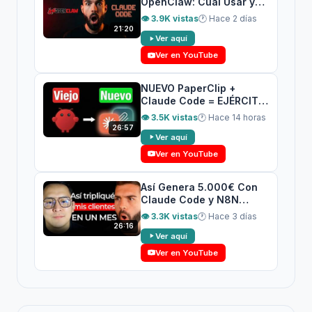
OpenClaw: Cuál Usar y
Cuándo
👁 3.9K vistas
🕐 Hace 2 días
21:20
Ver aquí
Ver en YouTube
NUEVO PaperClip +
Claude Code = EJÉRCITO
de Agentes IA (GRATIS)
👁 3.5K vistas
🕐 Hace 14 horas
26:57
Ver aquí
Ver en YouTube
Así Genera 5.000€ Con
Claude Code y N8N
(Historia Real)
👁 3.3K vistas
🕐 Hace 3 días
26:16
Ver aquí
Ver en YouTube