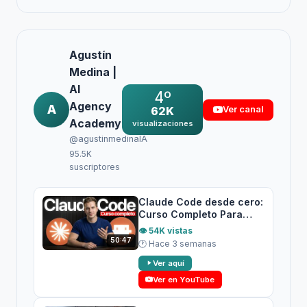
Agustín
Medina |
AI
4º
Agency
A
62K
Ver canal
Academy
visualizaciones
@agustinmedinaIA
95.5K
suscriptores
Claude Code desde cero:
Curso Completo Para
Principiantes 2026
👁 54K vistas
50:47
🕐 Hace 3 semanas
Ver aquí
Ver en YouTube