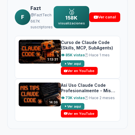
Fazt
🥈
@FaztTech
F
158K
Ver canal
667K
visualizaciones
suscriptores
Curso de Claude Code
(Skills, MCP, SubAgents)
👁 85K vistas
🕐 Hace 1 mes
1:13:31
Ver aquí
Ver en YouTube
Así Uso Claude Code
Profesionalmente - Mis
Tips de Claude Code
👁 73K vistas
🕐 Hace 2 meses
14:36
Ver aquí
Ver en YouTube