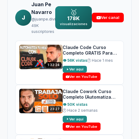
Juan Pe
🥇
Navarro
J
178K
Ver canal
@juanpe.divisual
visualizaciones
49K
suscriptores
Claude Code Curso
Completo GRATIS Para
Principiantes 2026
👁 56K vistas
🕐 Hace 1 mes
1:32:24
Ver aquí
Ver en YouTube
Claude Cowork Curso
Completo (Automatiza
Todo)
👁 50K vistas
23:27
🕐 Hace 2 semanas
Ver aquí
Ver en YouTube