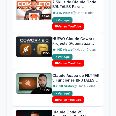
7 Skills de Claude Code
BRUTALES Para
Automatizar Todo (Paso a
👁 41K vistas
🕐 Hace 8 días
Paso)
26:06
Ver aquí
Ver en YouTube
NUEVO Claude Cowork
Projects (Automatiza
Todas Tus Tareas)
👁 14K vistas
🕐 Hace 10 días
11:55
Ver aquí
Ver en YouTube
Claude Acaba de FILTRAR
5 Funciones BRUTALES
(Kairos, UltraPlan...)
👁 6.3K vistas
🕐 Hace 2 días
17:20
Ver aquí
Ver en YouTube
Claude Code VS