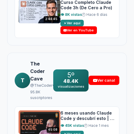
Curso Completo Claude
Code 3h (De Cero a Pro)
👁 8K vistas
🕐 Hace 6 días
2:44:45
Ver aquí
Ver en YouTube
The
Coder
5º
Cave
T
48.4K
Ver canal
@TheCoderCave
visualizaciones
95.8K
suscriptores
6 meses usando Claude
Code y descubrí esto | Mi
setup definitivo (Skills +
👁 45K vistas
🕐 Hace 1 mes
Multi Agentes)
45:08
Ver aquí