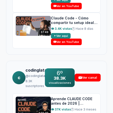
Ver en YouTube
Claude Code - Cómo
compartir tu setup ideal:
PLUGINS (Skills +
👁 3.4K vistas
🕐 Hace 8 días
Comandos + Agentes +
37:49
Ver aquí
Hooks)
Ver en YouTube
codinglatam
6º
@codinglatam
c
38.3K
Ver canal
8.3K
visualizaciones
suscriptores
Aprende CLAUDE CODE
antes de 2026 |
TUTORIAL Completo en
👁 37K vistas
🕐 Hace 3 meses
ESPAÑOL