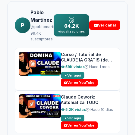
Pablo
🥉
Martínez
P
64.2K
Ver canal
@pablomartinezgarcia_
visualizaciones
99.4K
suscriptores
Curso / Tutorial de
CLAUDE IA GRATIS (de
Anthropic) desde CERO
👁 59K vistas
🕐 Hace 1 mes
1:00:54
Ver aquí
Ver en YouTube
Claude Cowork:
Automatiza TODO
👁 5.2K vistas
🕐 Hace 10 días
1:51:39
Ver aquí
Ver en YouTube