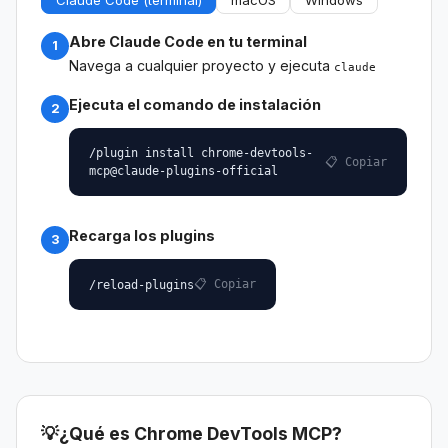
Abre Claude Code en tu terminal
1
Navega a cualquier proyecto y ejecuta
claude
Ejecuta el comando de instalación
2
/plugin install chrome-devtools-
📋 Copiar
mcp@claude-plugins-official
Recarga los plugins
3
📋 Copiar
/reload-plugins
💡
¿Qué es Chrome DevTools MCP?