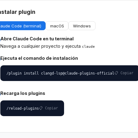
nstalar plugin
laude Code (terminal)
macOS
Windows
Abre Claude Code en tu terminal
Navega a cualquier proyecto y ejecuta
claude
Ejecuta el comando de instalación
📋 Copiar
/plugin install clangd-lsp@claude-plugins-official
Recarga los plugins
📋 Copiar
/reload-plugins