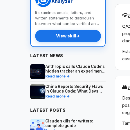
Analyzer
It examines emails, letters, and
💡
written statements to distinguish
between what can be verified and
C/C
what cannot, identify
pro
contradictions, and provide you
View skill
→
with a list of questions and
dia
documents to help you uncover the
truth.
Est
LATEST NEWS
car
Anthropic calls Claude Code's
hidden tracker an experiment
— what developers should
Read more →
know
👥
China Reports Security Flaws
in Claude Code: What Devs
Should Know
Read more →
Des
pos
LATEST POSTS
seg
Claude skills for writers:
Tam
complete guide