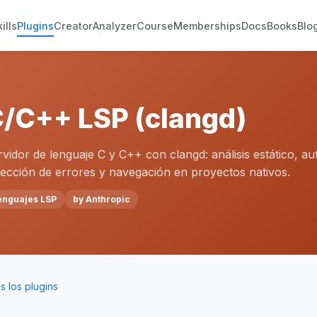
ills
Plugins
Creator
Analyzer
Course
Memberships
Docs
Books
Blo
/C++ LSP (clangd)
rvidor de lenguaje C y C++ con clangd: análisis estático, a
tección de errores y navegación en proyectos nativos.
enguajes LSP
by Anthropic
 los plugins