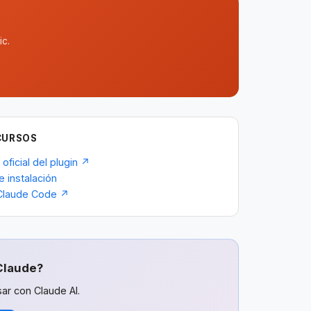
ic.
CURSOS
 oficial del plugin ↗
e instalación
Claude Code ↗
Claude?
ar con Claude AI.