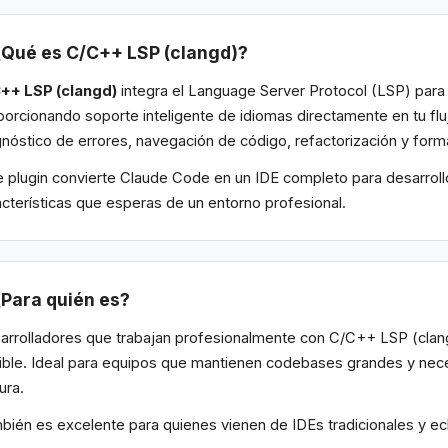
¿Qué es C/C++ LSP (clangd)?
++ LSP (clangd)
integra el Language Server Protocol (LSP) par
porcionando soporte inteligente de idiomas directamente en tu flu
gnóstico de errores, navegación de código, refactorización y fo
e plugin convierte Claude Code en un IDE completo para desarrol
acterísticas que esperas de un entorno profesional.
¿Para quién es?
arrolladores que trabajan profesionalmente con C/C++ LSP (clang
ible. Ideal para equipos que mantienen codebases grandes y neces
ura.
bién es excelente para quienes vienen de IDEs tradicionales y e