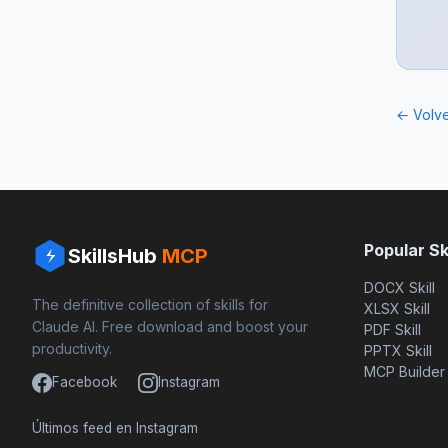
← Volve
Popular Ski
SkillsHub
MCP
DOCX Skill
The definitive collection of skills for
XLSX Skill
Claude AI. Free download and boost your
PDF Skill
productivity.
PPTX Skill
MCP Builder
Facebook
Instagram
Últimos feed en Instagram