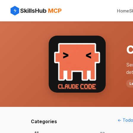
SkillsHub
MCP
Home
Sk
C
Se
de
L
← Todos
Categories