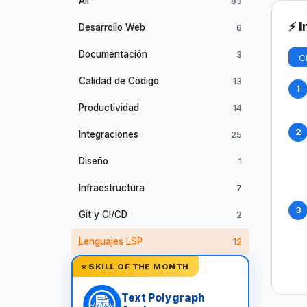
All
83
⚡ I
Desarrollo Web
6
Documentación
3
C
Calidad de Código
13
1
Productividad
14
2
Integraciones
25
Diseño
1
Infraestructura
7
3
Git y CI/CD
2
Lenguajes LSP
12
⭐ SKILL OF THE MONTH
Text Polygraph