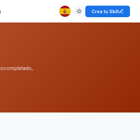
g
Crea tu Skill
utocompletado,