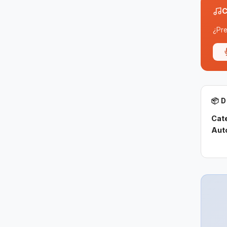
C
¿Pre
📦 
Cat
Aut