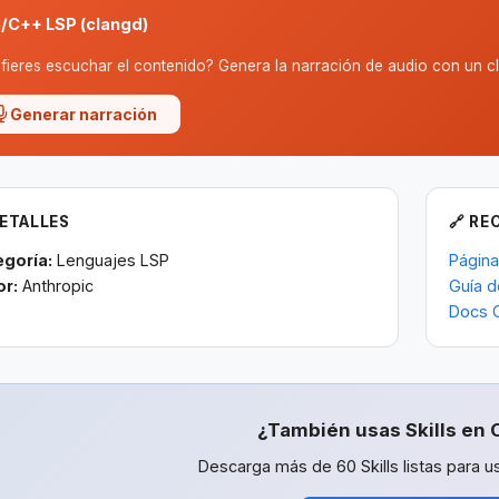
/C++ LSP (clangd)
fieres escuchar el contenido? Genera la narración de audio con un cl
Generar narración
DETALLES
🔗 RE
egoría:
Lenguajes LSP
Página
or:
Anthropic
Guía d
Docs 
¿También usas Skills en 
Descarga más de 60 Skills listas para us