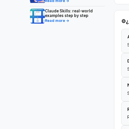
Read more →
Claude Skills: real-world
examples step by step
⚙️
¿
Read more →