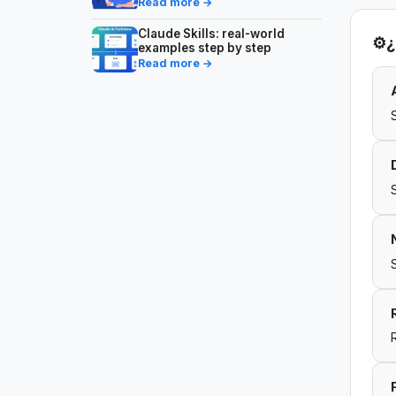
Read more →
Claude Skills: real-world
⚙️
¿
examples step by step
Read more →