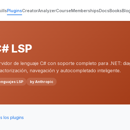
ills
Plugins
Creator
Analyzer
Course
Memberships
Docs
Books
Blo
# LSP
rvidor de lenguaje C# con soporte completo para .NET: dia
factorización, navegación y autocompletado inteligente.
enguajes LSP
by Anthropic
 los plugins