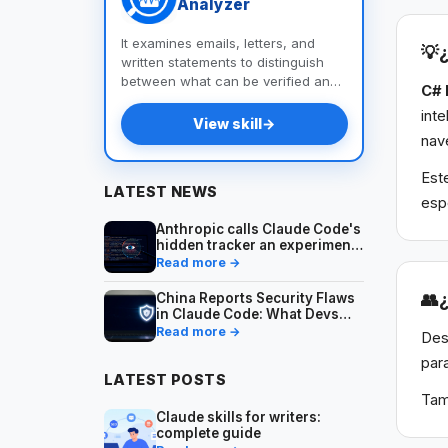
Analyzer
It examines emails, letters, and
💡
written statements to distinguish
between what can be verified and
C# 
what cannot, identify
int
contradictions, and provide you
View skill
→
with a list of questions and
nav
documents to help you uncover the
truth.
Est
LATEST NEWS
esp
Anthropic calls Claude Code's
hidden tracker an experiment
— what developers should
Read more →
know
👥
China Reports Security Flaws
in Claude Code: What Devs
Should Know
Read more →
Des
par
LATEST POSTS
Tam
Claude skills for writers:
complete guide