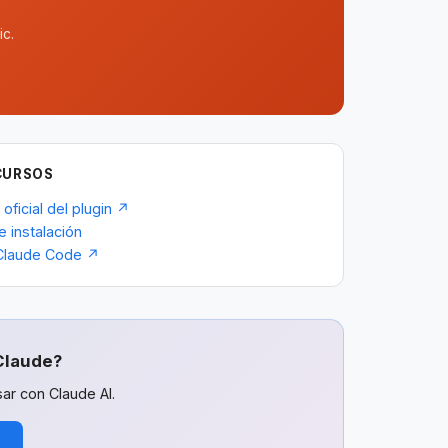
ic.
CURSOS
 oficial del plugin ↗
e instalación
Claude Code ↗
Claude?
ar con Claude AI.