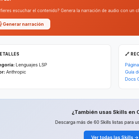
fieres escuchar el contenido? Genera la narración de audio con un cl
Generar narración
DETALLES
🔗 RE
egoría:
Lenguajes LSP
Página
or:
Anthropic
Guía d
Docs 
¿También usas Skills en 
Descarga más de 60 Skills listas para us
Ver todas las Skills →