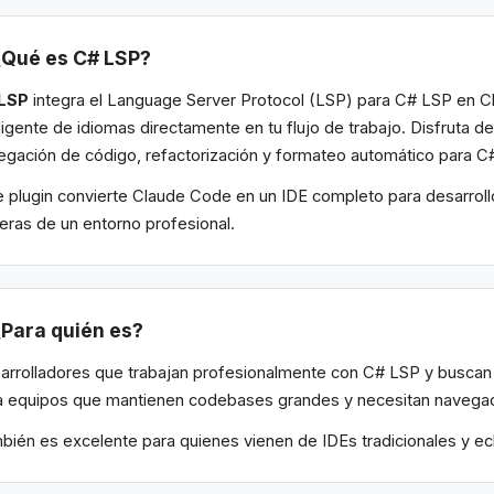
¿Qué es C# LSP?
LSP
integra el Language Server Protocol (LSP) para C# LSP en 
eligente de idiomas directamente en tu flujo de trabajo. Disfruta 
egación de código, refactorización y formateo automático para C
e plugin convierte Claude Code en un IDE completo para desarrollo
eras de un entorno profesional.
¿Para quién es?
arrolladores que trabajan profesionalmente con C# LSP y buscan l
a equipos que mantienen codebases grandes y necesitan navegació
bién es excelente para quienes vienen de IDEs tradicionales y e