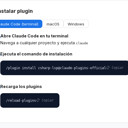
nstalar plugin
laude Code (terminal)
macOS
Windows
Abre Claude Code en tu terminal
Navega a cualquier proyecto y ejecuta
claude
Ejecuta el comando de instalación
📋 Copiar
/plugin install csharp-lsp@claude-plugins-official
Recarga los plugins
📋 Copiar
/reload-plugins