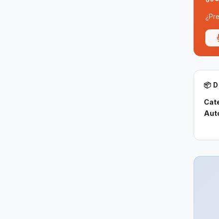
¿Pre
📦 
Cat
Aut