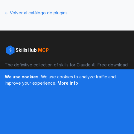
← Volver al catálogo de plugins
SkillsHub
MCP
The definitive collection of skills for Claude AI. Free download
and boost your productivity.
We use cookies.
We use cookies to analyze traffic and
Facebook
Instagram
improve your experience.
More info
Últimos feed en Instagram
Popular Skills
Categories
Resources
DOCX Skill
Documents
Blog
XLSX Skill
Programming
Docs