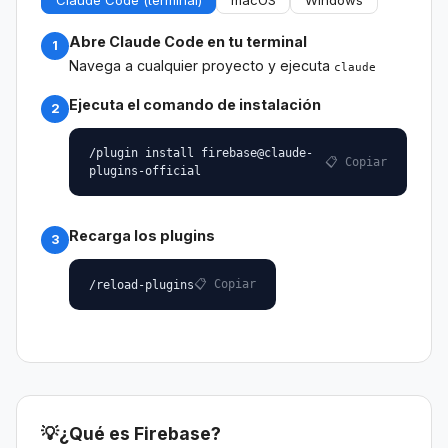
Abre Claude Code en tu terminal
1
Navega a cualquier proyecto y ejecuta
claude
Ejecuta el comando de instalación
2
/plugin install firebase@claude-
📋 Copiar
plugins-official
Recarga los plugins
3
📋 Copiar
/reload-plugins
💡
¿Qué es Firebase?