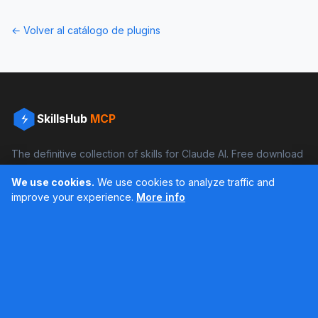
← Volver al catálogo de plugins
SkillsHub
MCP
The definitive collection of skills for Claude AI. Free download
and boost your productivity.
We use cookies.
We use cookies to analyze traffic and
Facebook
Instagram
improve your experience.
More info
Últimos feed en Instagram
Popular Skills
Categories
Resources
DOCX Skill
Documents
Blog
XLSX Skill
Programming
Docs