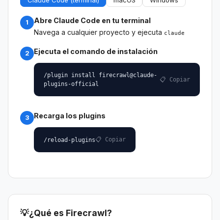
Abre Claude Code en tu terminal
1
Navega a cualquier proyecto y ejecuta
claude
Ejecuta el comando de instalación
2
/plugin install firecrawl@claude-
📋 Copiar
plugins-official
Recarga los plugins
3
📋 Copiar
/reload-plugins
💡
¿Qué es Firecrawl?