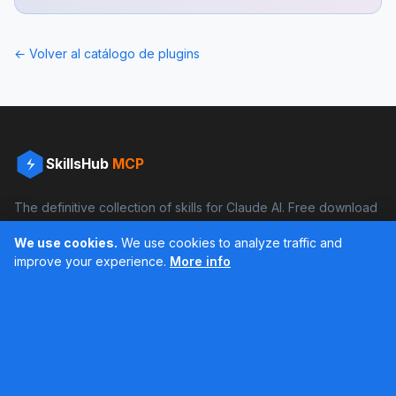
← Volver al catálogo de plugins
SkillsHub
MCP
The definitive collection of skills for Claude AI. Free download
and boost your productivity.
We use cookies.
We use cookies to analyze traffic and
Facebook
Instagram
improve your experience.
More info
Últimos feed en Instagram
Popular Skills
Categories
Resources
DOCX Skill
Documents
Blog
XLSX Skill
Programming
Docs