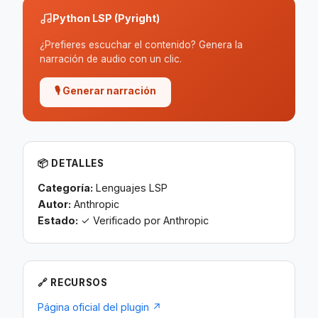
Python LSP (Pyright)
¿Prefieres escuchar el contenido? Genera la
narración de audio con un clic.
🎙 Generar narración
📦 DETALLES
Categoría:
Lenguajes LSP
Autor:
Anthropic
Estado:
✓ Verificado por Anthropic
🔗 RECURSOS
Página oficial del plugin ↗