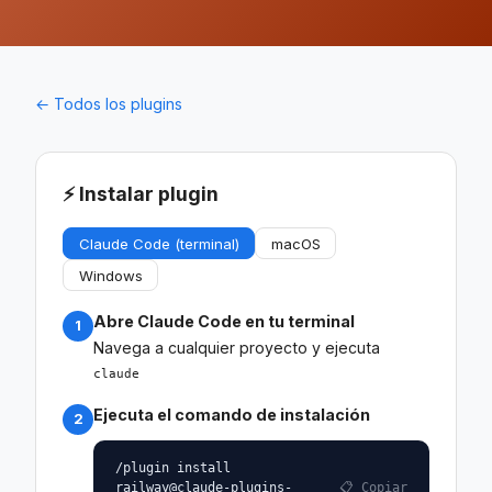
← Todos los plugins
⚡ Instalar plugin
Claude Code (terminal)
macOS
Windows
Abre Claude Code en tu terminal
1
Navega a cualquier proyecto y ejecuta
claude
Ejecuta el comando de instalación
2
/plugin install
📋 Copiar
railway@claude-plugins-