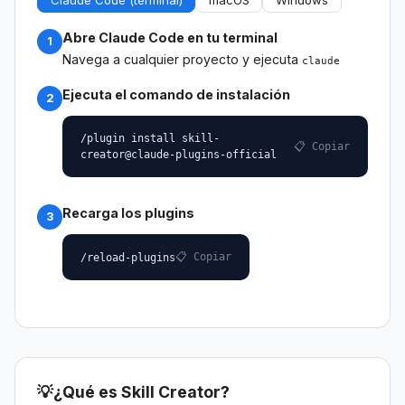
Abre Claude Code en tu terminal
1
Navega a cualquier proyecto y ejecuta
claude
Ejecuta el comando de instalación
2
/plugin install skill-
📋 Copiar
creator@claude-plugins-official
Recarga los plugins
3
📋 Copiar
/reload-plugins
💡
¿Qué es Skill Creator?