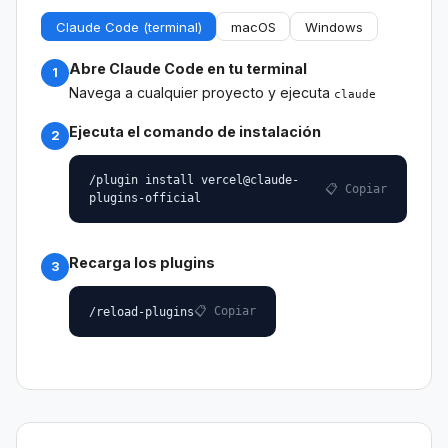
Claude Code (terminal)
macOS
Windows
Abre Claude Code en tu terminal
1
Navega a cualquier proyecto y ejecuta
claude
Ejecuta el comando de instalación
2
/plugin install vercel@claude-
📋 Copiar
plugins-official
Recarga los plugins
3
📋 Copiar
/reload-plugins