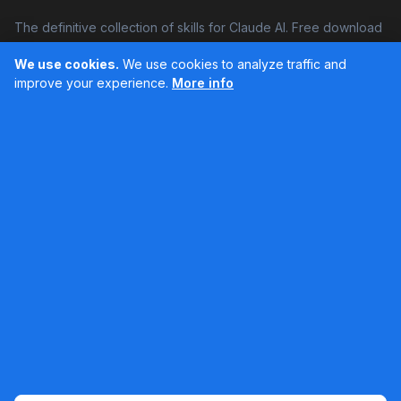
The definitive collection of skills for Claude AI. Free download
and boost your productivity.
We use cookies.
We use cookies to analyze traffic and
Facebook
Instagram
improve your experience.
More info
Últimos feed en Instagram
Popular Skills
Categories
Resources
DOCX Skill
Documents
Blog
XLSX Skill
Programming
Docs
PDF Skill
Creativity
Books
PPTX Skill
Productivity
About SkillsHub
MCP Builder
See all
Claude Docs
Contact
Based on awesome-claude-skills by ComposioHQ
© 2026 SkillsHub MCP. All rights reserved. |
Legal notice
|