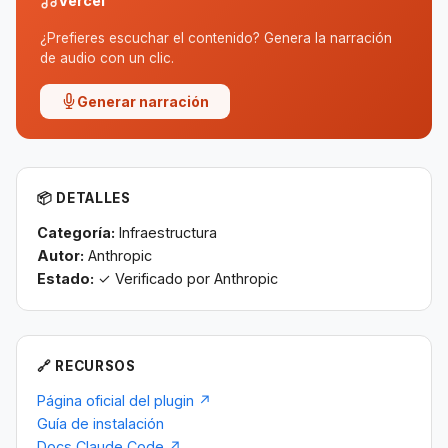
Vercel
¿Prefieres escuchar el contenido? Genera la narración
de audio con un clic.
Generar narración
📦 DETALLES
Categoría:
Infraestructura
Autor:
Anthropic
Estado:
✓ Verificado por Anthropic
🔗 RECURSOS
Página oficial del plugin ↗
Guía de instalación
Docs Claude Code ↗